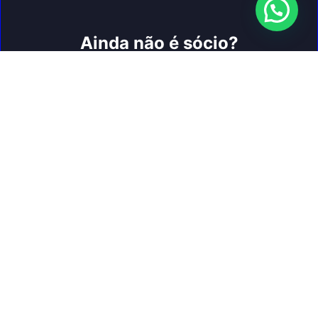
Ainda não é sócio?
Faça parte da nossa associação, cadastre-se para fazer parte
de nosso beneficio.
Cadastrar
Nossos Parceiros