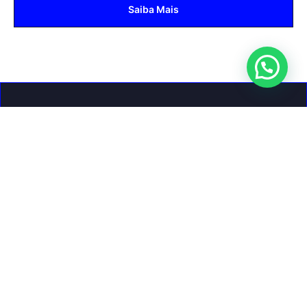
Saiba Mais
Ainda não é sócio?
Faça parte da nossa associação, cadastre-se para fazer parte
de nosso beneficio.
Cadastrar
Nossos Parceiros